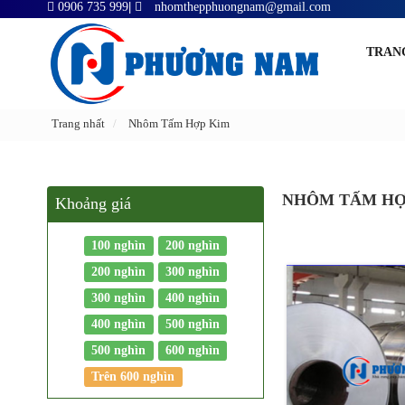
0906 735 999
|
nhomthepphuongnam@gmail.com
TRAN
Trang nhất
Nhôm Tấm Hợp Kim
NHÔM TẤM HỢ
Khoảng giá
100 nghìn
200 nghìn
200 nghìn
300 nghìn
300 nghìn
400 nghìn
400 nghìn
500 nghìn
500 nghìn
600 nghìn
Trên 600 nghìn