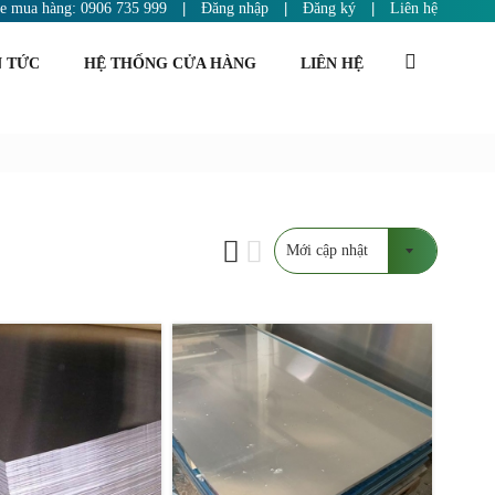
ne mua hàng: 0906 735 999
|
Đăng nhập
|
Đăng ký
|
Liên hệ
N TỨC
HỆ THỐNG CỬA HÀNG
LIÊN HỆ