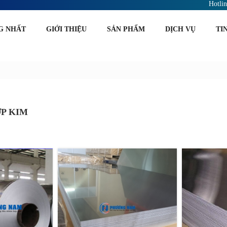
Hotli
G NHẤT
GIỚI THIỆU
SẢN PHẨM
DỊCH VỤ
TI
P KIM