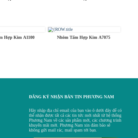
m Hợp Kim A1100
Nhôm Tấm Hợp Kim A7075
ĐĂNG KÝ NHẬN BẢN TIN PHƯƠNG NAM
Hãy nhập địa chỉ email của bạn vào ô dưới đây để có
thể nhận được tất cả các tin tức mới nhất từ hệ thống
Phương Nam về các sản phẩm mới, các chương trình
khuyến mãi mới. Phương Nam xin đảm bảo sẽ
không gửi mail rác, mail spam tới bạn.