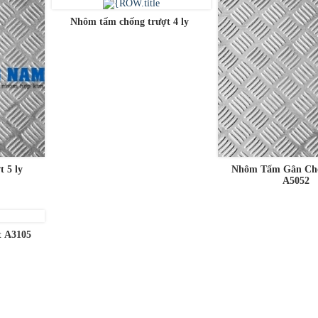
Nhôm tấm chống trượt 4 ly
 5 ly
Nhôm Tấm Gân Chố
A5052
 A3105