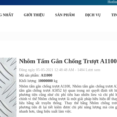
Hotli
G NHẤT
GIỚI THIỆU
SẢN PHẨM
DỊCH VỤ
TI
Nhôm Tấm Gân Chống Trượt A1100
Đăng ngày 05-05-2021 12:48:48 AM - 1484 Lượt xem
Mã sản phẩm:
A11000
Khối lượng:
10000000
kg
Nhôm tấm gân chống trượt A1100, Nhôm tấm gân chống trượt 
tấm gân chống trượt A5052 kỳ quan trọng nó quyết định tới hi
phương tiện cũng như chi phí tiêu hao nhiên lieu và chi phí 
chính vì thế Nhôm chống trượt là một giải pháp hữu hiệu để thay
liệu bằng sắt truyền thống. Thay thế bằng Nhôm chống trư
phương tiện đi lại tiết kiệm được chi phí năng lượng mà còn 
nhanh hơn, tăng hiệu xuất làm việc.