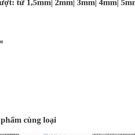
rượt: từ 1,5mm| 2mm| 3mm| 4mm| 5m
00
 phẩm cùng loại