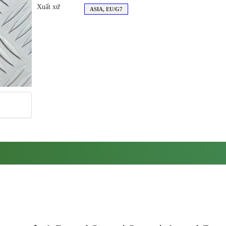
Xuất xứ
ASIA, EU/G7