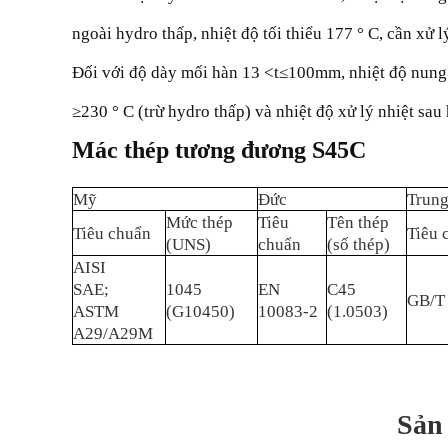
ngoài hydro thấp, nhiệt độ tối thiểu 177 ° C, cần xử 
Đối với độ dày mối hàn 13 <t≤100mm, nhiệt độ nung n
≥230 ° C (trừ hydro thấp) và nhiệt độ xử lý nhiệt sau
Mác thép tương đương S45C
Mỹ
Đức
Trun
Mức thép
Tiêu
Tên thép
Tiêu chuẩn
Tiêu 
(UNS)
chuẩn
(số thép)
AISI
SAE;
1045
EN
C45
GB/T
ASTM
(G10450)
10083-2
(1.0503)
A29/A29M
Sản