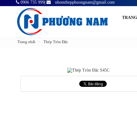
0906 735 999
|
nhomthepphuongnam@gmail.com
TRANG
Trang nhất
Thép Tròn Đặc