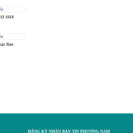
SI 1018
hật Bản
ĐĂNG KÝ NHẬN BẢN TIN PHƯƠNG NAM