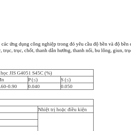
g các ứng dụng công nghiệp trong đó yêu cầu độ bền và độ bền 
trục, trục, chốt, thanh dẫn hướng, thanh nối, bu lông, giun, tr
 học JIS G4051 S45C (%)
Mn
P (≤)
S (≤)
.60-0.90
0.040
0.050
Nhiệt trị hoặc điều kiện