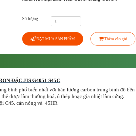
Số lượng
ĐẶT MUA SẢN PHẨM
Thêm vào giỏ
RÒN ĐẶC JIS G4051 S45C
ung bình phổ biến nhất với hàn lượng carbon trung bình độ bền
ó thể được làm thường hoá, ủ thép hoặc gia nhiệt làm cứng.
uội C45, cán nóng và 45HR