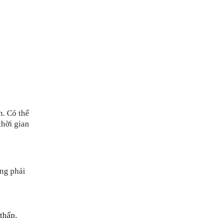
n. Có thể
thời gian
ứng phải
thấp,