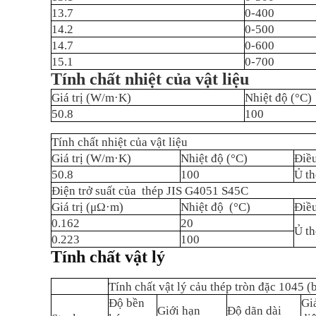
13.7
0-400
14.2
0-500
14.7
0-600
15.1
0-700
Tính chất nhiệt của vật liệu
Giá trị (W/m·K)
Nhiệt độ (°C)
50.8
100
Tính chất nhiệt của vật liệu
Giá trị (W/m·K)
Nhiệt độ (°C)
Điều
50.8
100
Ủ t
Điện trở suất của thép JIS G4051 S45C
Giá trị (μΩ·m)
Nhiệt độ (°C)
Điều
0.162
20
Ủ t
0.223
100
Tính chất vật lý
Tính chất vật lý cảu thép tròn đặc 1045 (
Độ bền
Gi
Giới hạn
Độ dãn dài