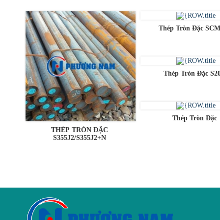
Thép Tròn Đặc SCM
Thép Tròn Đặc S2
HẾT
HÀNG
Thép Tròn Đặc
HẾT
THÉP TRÒN ĐẶC
S355J2/S355J2+N
HÀNG
HẾT
HẾT
HÀNG
HÀNG