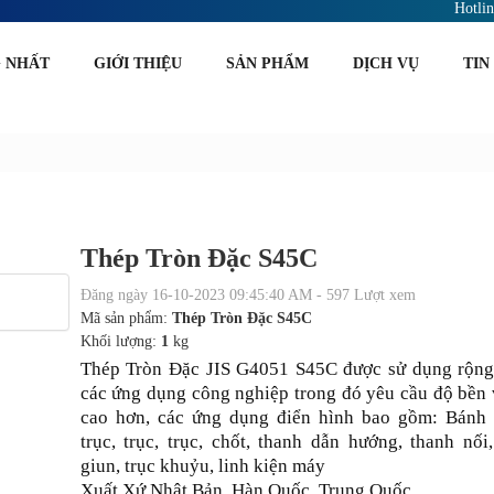
Hotli
 NHẤT
GIỚI THIỆU
SẢN PHẨM
DỊCH VỤ
TIN
Thép Tròn Đặc S45C
Đăng ngày 16-10-2023 09:45:40 AM - 597 Lượt xem
Mã sản phẩm:
Thép Tròn Đặc S45C
Khối lượng:
1
kg
Thép Tròn Đặc JIS G4051 S45C được sử dụng rộng 
các ứng dụng công nghiệp trong đó yêu cầu độ bền 
cao hơn, các ứng dụng điển hình bao gồm: Bánh 
trục, trục, trục, chốt, thanh dẫn hướng, thanh nối
giun, trục khuỷu, linh kiện máy
Xuất Xứ Nhật Bản. Hàn Quốc, Trung Quốc...