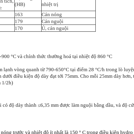
n tích,
(HB)
nhiệt trị
≥
163
Cán nóng
179
Cán nguội
170
Ủ, cán nguội
-900 °C và chính thức thường hoá tại nhiệt độ 860 °C
àm lạnh vòng quanh từ 790-650°C tại điểm 28 °C/h trong lò luyệ
n dưới điều kiện độ dày đạt tới 75mm. Cho mỗi 25mm dày hơn, 
m 1/2h)
ôi có độ dày thành ≤6,35 mm được làm nguội bằng dầu, và độ c
óng trước và nhiệt độ ít nhất là 150 ° C trong điều kiện hydro 