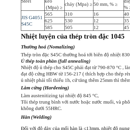
Steel
kéo
diệ
chảy (Mpa) ≥
50 mm, % ≥
(Mpa) ≥
% 
565
310
16
40
JIS G4051
625
530
12
35
S45C
585
505
12
45
Nhiệt luyện của thép tròn đặc 1045
Thường hoá (Nomalizing)
Thép tròn đặc S45C thường hoá tới biên độ nhiệt 830
Ủ thép toàn phần (full annealing)
Nhiệt độ ủ thép cho S45C phải đạt từ 790-870 °C , l
đạt độ cứng HBW từ 156-217 ( thích hợp cho thép rè
ủ nhiệt phải tối thiểu 1h, cứ tăng thêm 25mm thì thê
Làm cứng (Hardening)
Làm austenitizing tại nhiệt độ 845 °C,
Tôi thép trung bình với nước hoặc nước muối, và ph
không dưới 55HRC.
Hàn (Welding)
Đối với độ dày của mối hàn là ≤13mm, nhiệt độ nung n