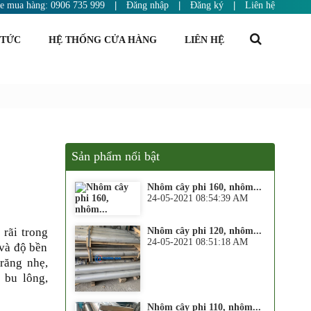
ne mua hàng: 0906 735 999
|
Đăng nhập
|
Đăng ký
|
Liên hệ
 TỨC
HỆ THỐNG CỬA HÀNG
LIÊN HỆ
Sản phẩm nổi bật
Nhôm cây phi 160, nhôm...
24-05-2021 08:54:39 AM
rãi trong
Nhôm cây phi 120, nhôm...
24-05-2021 08:51:18 AM
và độ bền
răng nhẹ,
, bu lông,
Nhôm cây phi 110, nhôm...