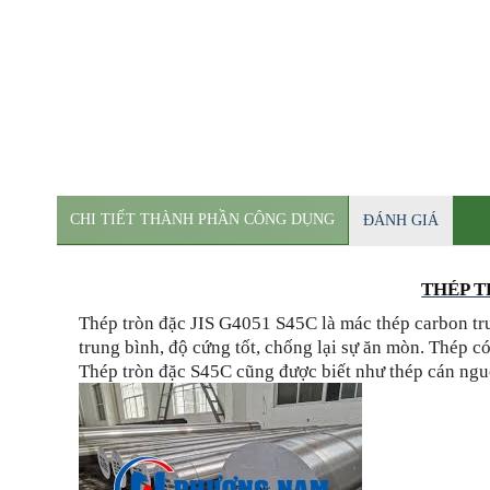
CHI TIẾT THÀNH PHẦN CÔNG DỤNG
ĐÁNH GIÁ
THÉP T
Thép tròn đặc JIS G4051 S45C là mác thép carbon tr
trung bình, độ cứng tốt, chống lại sự ăn mòn. Thép c
Thép tròn đặc S45C cũng được biết như thép cán ng