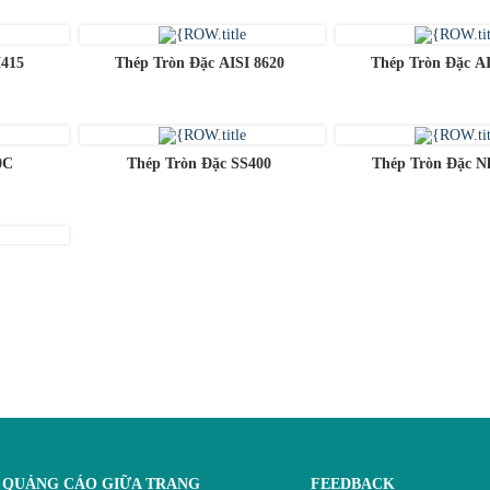
415
Thép Tròn Đặc AISI 8620
Thép Tròn Đặc AI
0C
Thép Tròn Đặc SS400
Thép Tròn Đặc N
HẾT
HẾT
HÀNG
HÀNG
HẾT
HẾT
HÀNG
HÀNG
QUẢNG CÁO GIỮA TRANG
FEEDBACK