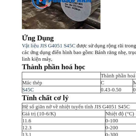
Ứng Dụng
Vật liệu JIS G4051 S45C
được sử dụng rộng rãi tron
các ứng dụng điển hình bao gồm: Bánh răng nhẹ, trục, 
linh kiện máy,
Thành phần hoá học
Thành phần hoá
Mác thép
C
S45C
0.43-0.50
0
Tính chất cơ lý
Hệ số giãn nở về nhiệt tuyến tính JIS G4051 S45C
Giá trị (10-6/K)
Nhiệt độ (°C)
11.6
0-100
12.3
0-200
13.1
0-300