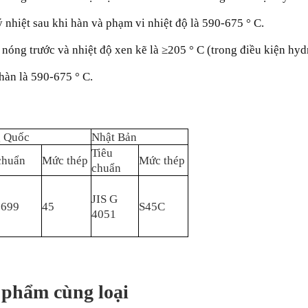
lý nhiệt sau khi hàn và phạm vi nhiệt độ là 590-675 ° C.
óng trước và nhiệt độ xen kẽ là ≥205 ° C (trong điều kiện hydr
 hàn là 590-675 ° C.
g Quốc
Nhật Bản
Tiêu
chuẩn
Mức thép
Mức thép
chuẩn
JIS G
 699
45
S45C
4051
 phẩm cùng loại