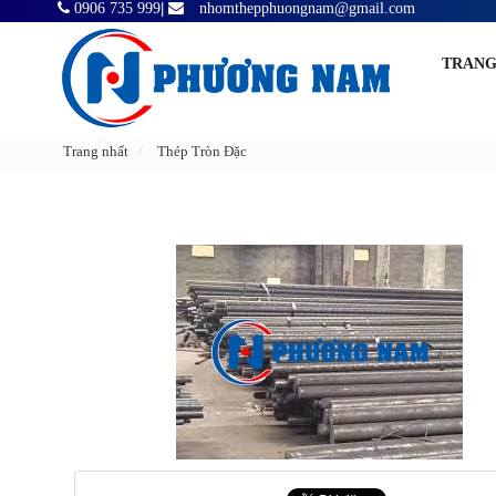
0906 735 999
|
nhomthepphuongnam@gmail.com
TRANG
Trang nhất
Thép Tròn Đặc