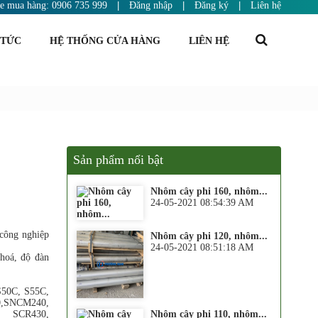
ne mua hàng: 0906 735 999
|
Đăng nhập
|
Đăng ký
|
Liên hệ
 TỨC
HỆ THỐNG CỬA HÀNG
LIÊN HỆ
Sản phẩm nổi bật
Nhôm cây phi 160, nhôm...
24-05-2021 08:54:39 AM
công nghiệp
Nhôm cây phi 120, nhôm...
24-05-2021 08:51:18 AM
hoá, độ đàn
S50C, S55C,
,SNCM240,
Nhôm cây phi 110, nhôm...
 SCR430,