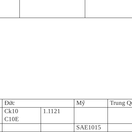
Đức
Mỹ
Trung Q
Ck10
1.1121
C10E
SAE1015