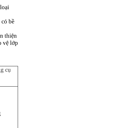
loại
 có bề
n thiện
o vệ lớp
g cụ
g