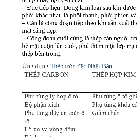
nóng chảy nguyên chất.
– Đúc tiếp liệu: Dòng kim loại sau khi được r
phôi khác nhau là phôi thanh, phôi phiến v
– Cán là công đoạn tiếp theo khi sản xuất th
mặt sáng đẹp.
– Công đoạn cuối cùng là thép cán nguội tr
bề mặt cuộn lần cuối, phủ thêm một lớp mạ 
thép bên trong
.
Ứng dụng
Thép tròn đặc Nhật Bản
:
THÉP CARBON
THÉP HỢP KIM
Phụ tùng ly hợp ô tô
Phụ tùng ô tô gh
Bộ phận xích
Phụ tùng khóa c
Phụ tùng dây an toàn ô
Giảm chấn
tô
Lò xo và vòng đệm