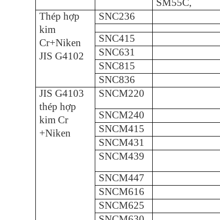
SM55C,
Thép hợp
SNC236
kim
SNC415
Cr+Niken
SNC631
JIS G4102
SNC815
SNC836
JIS G4103
SNCM220
thép hợp
SNCM240
kim Cr
SNCM415
+Niken
SNCM431
SNCM439
SNCM447
SNCM616
SNCM625
SNCM630