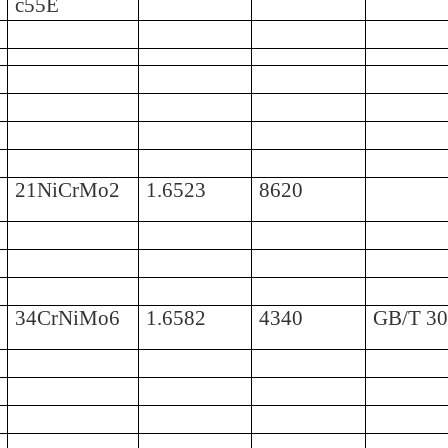
c55E
21NiCrMo2
1.6523
8620
34CrNiMo6
1.6582
4340
GB/T 3