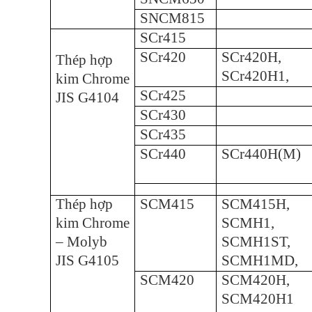
SNCM815
SCr415
SCr420
SCr420H,
Thép hợp
SCr420H1,
kim Chrome
SCr425
JIS G4104
SCr430
SCr435
SCr440
SCr440H(M)
Thép hợp
SCM415
SCM415H,
kim Chrome
SCMH1,
– Molyb
SCMH1ST,
JIS G4105
SCMH1MD,
SCM420
SCM420H,
SCM420H1