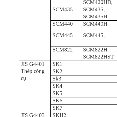
SCM420HD,
SCM435
SCM435,
SCM435H
SCM440
SCM440H,
SCM445
SCM445,
SCM822
SCM822H,
SCM822HST
JIS G4401
SK1
Thép công
SK2
cụ
Sk3
SK4
SK5
SK6
SK7
JIS G4403
SKH2