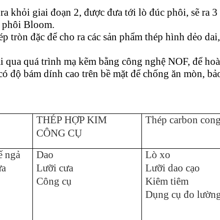
a khỏi giai đoạn 2, được đưa tới lò đúc phôi, sẽ ra 3 
à phôi Bloom.
ép tròn đặc để cho ra các sản phẩm thép hình dẻo dai,
ải qua quá trình mạ kẽm bằng công nghệ NOF, để hoà
có độ bám dính cao trên bề mặt để chống ăn mòn, bả
THÉP HỢP KIM
Thép carbon cong
CÔNG CỤ
ế ngả
Dao
Lò xo
ửa
Lưỡi cưa
Lưỡi dao cạo
Công cụ
Kiêm tiêm
Dụng cụ đo lườn