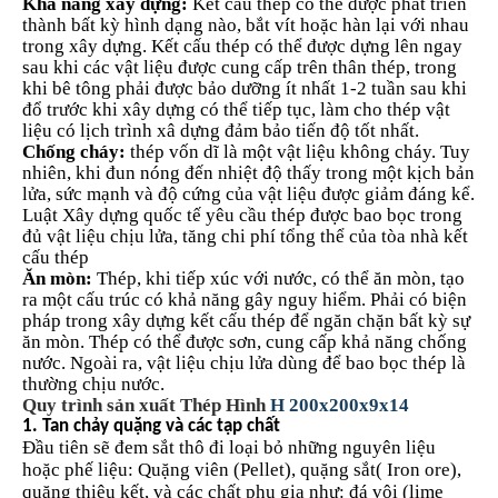
Khả năng xây dựng:
Kết cấu thép có thể được phát triển
thành bất kỳ hình dạng nào, bắt vít hoặc hàn lại với nhau
trong xây dựng. Kết cấu thép có thể được dựng lên ngay
sau khi các vật liệu được cung cấp trên thân thép, trong
khi bê tông phải được bảo dưỡng ít nhất 1-2 tuần sau khi
đổ trước khi xây dựng có thể tiếp tục, làm cho thép vật
liệu có lịch trình xâ dựng đảm bảo tiến độ tốt nhất.
Chống cháy:
thép vốn dĩ là một vật liệu không cháy. Tuy
nhiên, khi đun nóng đến nhiệt độ thấy trong một kịch bản
lửa, sức mạnh và độ cứng của vật liệu được giảm đáng kể.
Luật Xây dựng quốc tế yêu cầu thép được bao bọc trong
đủ vật liệu chịu lửa, tăng chi phí tổng thể của tòa nhà kết
cấu thép
Ăn mòn:
Thép, khi tiếp xúc với nước, có thể ăn mòn, tạo
ra một cấu trúc có khả năng gây nguy hiểm. Phải có biện
pháp trong xây dựng kết cấu thép để ngăn chặn bất kỳ sự
ăn mòn. Thép có thể được sơn, cung cấp khả năng chống
nước. Ngoài ra, vật liệu chịu lửa dùng để bao bọc thép là
thường chịu nước.
Quy trình sản xuất Thép Hình
H 200x200x9x14
1. Tan chảy quặng và các tạp chất
Đầu tiên sẽ đem sắt thô đi loại bỏ những nguyên liệu
hoặc phế liệu: Quặng viên (Pellet), quặng sắt( Iron ore),
quặng thiêu kết, và các chất phụ gia như: đá vôi (lime