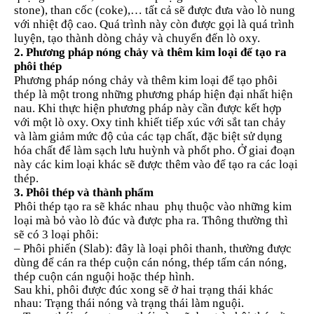
stone), than cốc (coke),… tất cả sẽ được đưa vào lò nung
với nhiệt độ cao. Quá trình này còn được gọi là quá trình
luyện, tạo thành dòng chảy và chuyển đến lò oxy.
2. Phương pháp nóng chảy và thêm kim loại để tạo ra
phôi thép
Phương pháp nóng chảy và thêm kim loại để tạo phôi
thép là một trong những phương pháp hiện đại nhất hiện
nau. Khi thực hiện phương pháp này cần được kết hợp
với một lò oxy. Oxy tinh khiết tiếp xúc với sắt tan chảy
và làm giảm mức độ của các tạp chất, đặc biệt sử dụng
hóa chất để làm sạch lưu huỳnh và phốt pho. Ở giai đoạn
này các kim loại khác sẽ được thêm vào để tạo ra các loại
thép.
3. Phôi thép và thành phẩm
Phôi thép tạo ra sẽ khác nhau phụ thuộc vào những kim
loại mà bỏ vào lò đúc và được pha ra. Thông thường thì
sẽ có 3 loại phôi:
– Phôi phiến (Slab): đây là loại phôi thanh, thường được
dùng để cán ra thép cuộn cán nóng, thép tấm cán nóng,
thép cuộn cán nguội hoặc
thép hình
.
Sau khi, phôi được đúc xong sẽ ở hai trạng thái khác
nhau: Trạng thái nóng và trạng thái làm nguội.