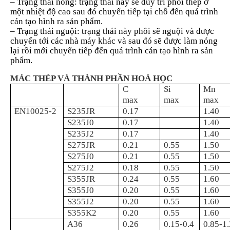
– Trạng thái nóng: trạng thái này sẽ duy trì phôi thép ở
một nhiệt độ cao sau đó chuyển tiếp tại chỗ đến quá trình
cán tạo hình ra sản phẩm.
– Trạng thái nguội: trạng thái này phôi sẽ nguội và được
chuyển tới các nhà máy khác và sau đó sẽ được làm nóng
lại rồi mới chuyển tiếp đến quá trình cán tạo hình ra sản
phẩm.
MÁC THÉP VÀ THÀNH PHẦN HOÁ HỌC
C
Si
Mn
max
max
max
EN10025-2
S235JR
0.17
1.40
S235J0
0.17
1.40
S235J2
0.17
1.40
S275JR
0.21
0.55
1.50
S275J0
0.21
0.55
1.50
S275J2
0.18
0.55
1.50
S355JR
0.24
0.55
1.60
S355J0
0.20
0.55
1.60
S355J2
0.20
0.55
1.60
S355K2
0.20
0.55
1.60
A36
0.26
0.15-0.4
0.85-1