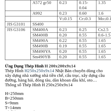
A572 gr50
0.23
0.15-
1.35
0.04
A992
0.23
0.60
1.6
V≤0.15
Cr≤0.3
Mo≤0.
JIS G3101
SS400
JIS G3106
SM400A
0.23
0.25
Cx2.5
SM400B
0.20
0.55
0.6-1.5
SM490A
0.22
0.55
1.65
SM490B
0.19
0.55
1.65
SM490YA
0.20
0.55
1.65
Sm490YB
0.20
0.55
1.65
Ứng Dụng Thép Hình
H 200x200x9x14
Thép Hình
H250x250x9x14
Nhật Bản chuyên dùng cho
xây dựng nhà xưởng nhà tiền chế, cẩu trục, xây dựng cầu
đường, hàng hải, đóng tàu, dàn khoan dầu khí, oto…
Thông số Thép Hình H 250x250x9x14
H=250mm
B=250mm
S=9mm
T=14mm