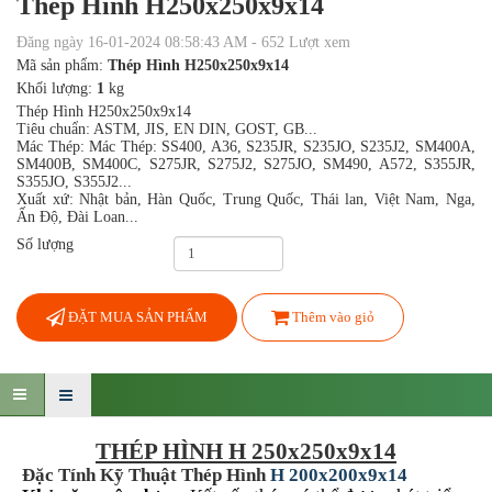
Thép Hình H250x250x9x14
Đăng ngày 16-01-2024 08:58:43 AM - 652 Lượt xem
Mã sản phẩm:
Thép Hình H250x250x9x14
Khối lượng:
1
kg
Thép Hình H250x250x9x14
Tiêu chuẩn: ASTM, JIS, EN DIN, GOST, GB...
Mác Thép: Mác Thép: SS400, A36, S235JR, S235JO, S235J2, SM400A,
SM400B, SM400C, S275JR, S275J2, S275JO, SM490, A572, S355JR,
S355JO, S355J2...
Xuất xứ: Nhật bản, Hàn Quốc, Trung Quốc, Thái lan, Việt Nam, Nga,
Ấn Độ, Đài Loan...
Số lượng
ĐẶT MUA SẢN PHẨM
Thêm vào giỏ
THÉP HÌNH H 250x250x9x14
Đặc Tính Kỹ Thuật Thép Hình
H 200x200x9x14