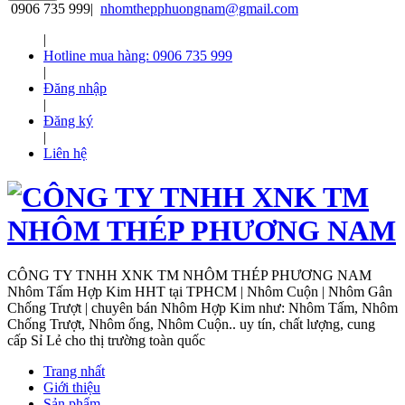
0906 735 999
|
nhomthepphuongnam@gmail.com
|
Hotline mua hàng: 0906 735 999
|
Đăng nhập
|
Đăng ký
|
Liên hệ
CÔNG TY TNHH XNK TM NHÔM THÉP PHƯƠNG NAM
Nhôm Tấm Hợp Kim HHT tại TPHCM | Nhôm Cuộn | Nhôm Gân
Chống Trượt | chuyên bán Nhôm Hợp Kim như: Nhôm Tấm, Nhôm
Chống Trượt, Nhôm ống, Nhôm Cuộn.. uy tín, chất lượng, cung
cấp Sỉ Lẻ cho thị trường toàn quốc
Trang nhất
Giới thiệu
Sản phẩm