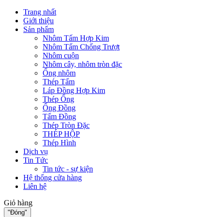
Trang nhất
Giới thiệu
Sản phẩm
Nhôm Tấm Hợp Kim
Nhôm Tấm Chống Trượt
Nhôm cuộn
Nhôm cây, nhôm tròn đặc
Ống nhôm
Thép Tấm
Láp Đồng Hợp Kim
Thép Ống
Ống Đồng
Tấm Đồng
Thép Tròn Đặc
THÉP HỘP
Thép Hình
Dịch vụ
Tin Tức
Tin tức - sự kiện
Hệ thống cửa hàng
Liên hệ
Giỏ hàng
"Đóng"