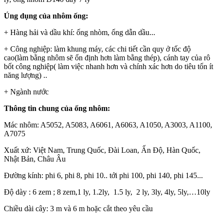
Úng dụng của nhôm ống:
+ Hàng hải và dầu khí: ống nhòm, ống dẫn dầu...
+ Công nghiệp: làm khung máy, các chi tiết cần quy ở tốc độ
cao(làm bằng nhôm sẽ ổn định hơn làm bằng thép), cánh tay của rô
bốt công nghiệp( làm việc nhanh hơn và chính xác hơn do tiêu tốn ít
năng lượng) ..
+ Ngành nước
Thông tin chung của ống nhôm:
Mác nhôm: A5052, A5083, A6061, A6063, A1050, A3003, A1100,
A7075
Xuất xứ: Việt Nam, Trung Quốc, Đài Loan, Ấn Độ, Hàn Quốc,
Nhật Bản, Châu Âu
Đường kính: phi 6, phi 8, phi 10.. tới phi 100, phi 140, phi 145...
Độ dày : 6 zem ; 8 zem,1 ly, 1.2ly, 1.5 ly, 2 ly, 3ly, 4ly, 5ly,…10ly
Chiều dài cây: 3 m và 6 m hoặc cắt theo yêu cầu