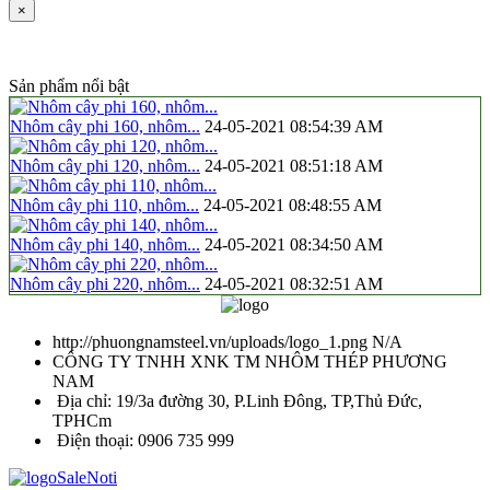
×
Sản phẩm nổi bật
Nhôm cây phi 160, nhôm...
24-05-2021 08:54:39 AM
Nhôm cây phi 120, nhôm...
24-05-2021 08:51:18 AM
Nhôm cây phi 110, nhôm...
24-05-2021 08:48:55 AM
Nhôm cây phi 140, nhôm...
24-05-2021 08:34:50 AM
Nhôm cây phi 220, nhôm...
24-05-2021 08:32:51 AM
http://phuongnamsteel.vn/uploads/logo_1.png
N/A
CÔNG TY TNHH XNK TM NHÔM THÉP PHƯƠNG
NAM
Địa chỉ:
19/3a đường 30, P.Linh Đông, TP,Thủ Đức,
TPHCm
Điện thoại:
0906 735 999