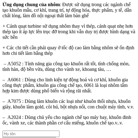
Ứng dụng chung của nhôm
: Được sử dụng trong các ngành chế
tạo khuôn mẫu, cơ khí, trang trí, tự động hóa, thực phẩm, y tế, dẫn
chất lỏng, làm đồ nội ngoại thất làm bàn ghế
+ Cánh quạt turbine sử dụng nhôm thay vì thép, cánh quạt nhẹ hơn
thép tạo ít áp lực lên trục đỡ trong khi vẫn duy trị được hình dạng và
sức bền
+ Các chi tiết cần phải quay ở tốc độ cao làm bằng nhôm sẽ ổn định
hơn chi tiết làm bằng thép
– A5052 : Tính năng gia công tạo khuôn rất tốt, tính chống mòn,
tính hàn, độ bền vừa, dùng cho vành xe, khoang tàu, …
– A6061 : Dùng cho linh kiện tự động hoá và cơ khí, khuôn gia
công thực phẩm, khuôn gia công chế tạo, 6061 là loại nhôm tấm
hợp kim được dùng phổ biến và rộng rãi nhất.
– A7075 : Dùng làm khuôn các loại như khuôn thổi nhựa, khuôn
giày, khuôn làm gold, còi hú, bột nhựa nổi, con chuột máy tính, v.v.
– A2024 : Dùng chủ yếu cho ngành chế tạo máy bay, khuôn đinh
ốc, vành xe, các thành phần cơ cấu miếng, khuôn chế tạo.v..v.