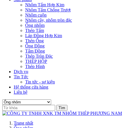
Nhôm Tấm Hợp Kim
Nhôm Tấm Chống Trượt
Nhôm cuộn
Nhôm cây, nhôm tròn đặc
Ống nhôm
Thép Tấm
Láp Đồng Hợp Kim
Thép Ống
Ống Đồng
Tấm Đồng
Thép Tròn Đặc
THÉP HỘP
Thép Hình
Dịch vụ
Tin Tức
Tin tức - sự kiện
Hệ thống cửa hàng
Liên hệ
Trang nhất